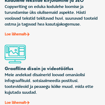
Kodulehe tekstide kirjutamine ja SEO
Copywriting on eduka kodulehe loomise ja
turundamise üks olulisemaid aspekte. Hästi
voolavad tekstid tekitavad huvi, suunavad tooteid
ostma ja tagavad hea kasutajakogemuse.
Loe lähemalt
Graafiline disain ja videotöötlus
Meie andekad disainerid loovad omanäolisi
infograafikuid, sotsiaalmeedia postitusi,
tootevideoid ja peaaegu kõike muud, mida ette
kujutada suudad.
Loe lähemalt