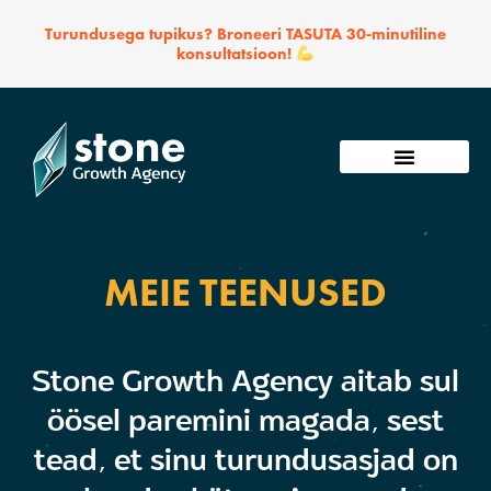
Skip
Turundusega tupikus? Broneeri TASUTA 30-minutiline
to
konsultatsioon!
content
Võta ühendust
MEIE TEENUSED
Stone Growth Agency aitab sul
öösel paremini magada, sest
tead, et sinu turundusasjad on