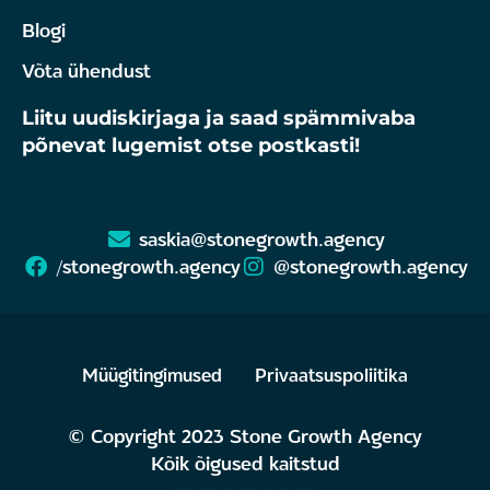
Blogi
Võta ühendust
Liitu uudiskirjaga ja saad spämmivaba
põnevat lugemist otse postkasti!
saskia@stonegrowth.agency
/stonegrowth.agency
@stonegrowth.agency
Müügitingimused
Privaatsuspoliitika
© Copyright 2023 Stone Growth Agency
Kõik õigused kaitstud