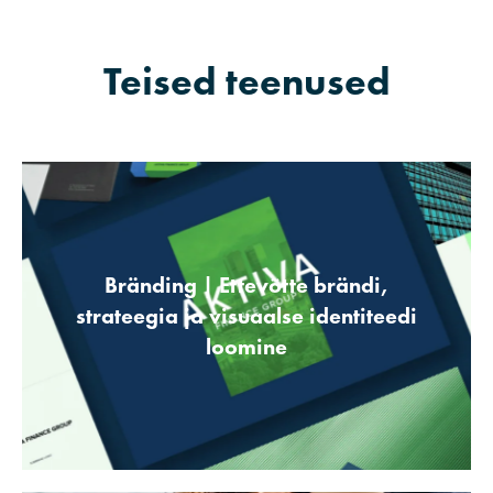
Teised teenused
Bränding | Ettevõtte brändi,
strateegia ja visuaalse identiteedi
loomine