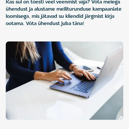
Kas sul on tõesti veel veenmist vaja? Võta meiega
ühendust ja alustame meiliturunduse kampaaniate
loomisega, mis jätavad su kliendid järgmist kirja
ootama. Võta ühendust juba täna!