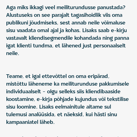
Aga miks ikkagi veel meiliturundusse panustada?
Alustuseks on see parajalt tagasihoidlik viis oma
publikuni jõudmiseks, sest annab neile võimaluse
sisu vaadata omal ajal ja kohas. Lisaks saab e-kirju
vastavalt kliendisegmendile kohandada ning panna
igat klienti tundma, et lähened just personaalselt
neile.
Teame, et igal ettevõttel on oma eripärad,
mistõttu läheneme ka meiliturunduse pakkumisele
individuaalselt – olgu selleks siis kliendibaaside
koostamine, e-kirja põhjade kujundus või tekstilise
sisu loomine. Lisaks eelmainitule aitame sul
tulemusi analüüsida, et näeksid, kui hästi sinu
kampaaniatel läheb.