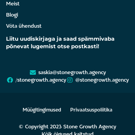
Meist
Blogi
Võta ühendust
Liitu uudiskirjaga ja saad spämmivaba
põnevat lugemist otse postkasti!
saskia@stonegrowth.agency
/stonegrowth.agency
@stonegrowth.agency
Müügitingimused
Privaatsuspoliitika
© Copyright 2023 Stone Growth Agency
Kõik õigused kaitstud