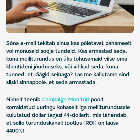
Sõna e-mail tekitab sinus kas põletavat pahameelt
või mõnusaid sooje tundeid. Kas armastad seda,
kuna meiliturundus on üks tõhusamaid viise oma
klientideni jõudmiseks, või vihkad seda, kuna
tunned, et räägid seinaga? Las me kallutame sind
siiski sinnapoole, et seda armastada.
Nimelt teenib
Campaign Monitori
poolt
korraldatud uuringu kohaselt iga meiliturundusele
kulutatud dollar tagasi 44-dollarit, mis tähendab,
et selle turunduskanali tootlus (ROI) on lausa
4400%!