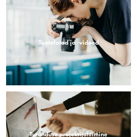
Tootefotod ja -videod
Turunduse projektijuhtimine