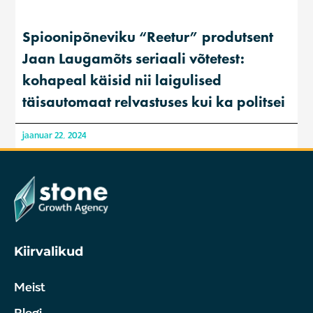
Spioonipõneviku “Reetur” produtsent
Jaan Laugamõts seriaali võtetest:
kohapeal käisid nii laigulised
täisautomaat relvastuses kui ka politsei
jaanuar 22, 2024
Kiirvalikud
Meist