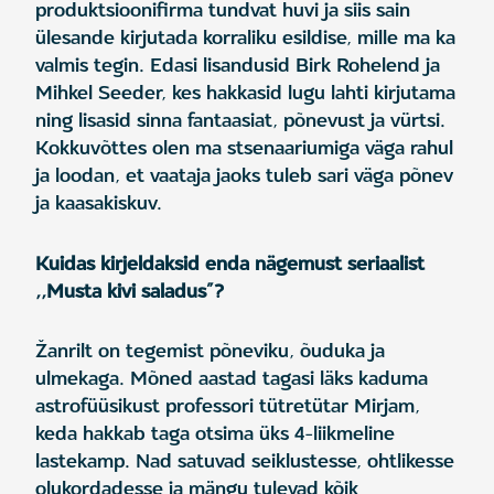
produktsioonifirma tundvat huvi ja siis sain
ülesande kirjutada korraliku esildise, mille ma ka
valmis tegin. Edasi lisandusid Birk Rohelend ja
Mihkel Seeder, kes hakkasid lugu lahti kirjutama
ning lisasid sinna fantaasiat, põnevust ja vürtsi.
Kokkuvõttes olen ma stsenaariumiga väga rahul
ja loodan, et vaataja jaoks tuleb sari väga põnev
ja kaasakiskuv.
Kuidas kirjeldaksid enda nägemust seriaalist
,,Musta kivi saladus”?
Žanrilt on tegemist põneviku, õuduka ja
ulmekaga. Mõned aastad tagasi läks kaduma
astrofüüsikust professori tütretütar Mirjam,
keda hakkab taga otsima üks 4-liikmeline
lastekamp. Nad satuvad seiklustesse, ohtlikesse
olukordadesse ja mängu tulevad kõik