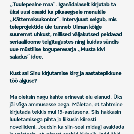
,,Tuulepealne maa’’. Iganädalaselt kirjutab ta
üksi uusi osasid ka pikaaegsele menukile
,,Kättemaksukontor’’. Intervjuust selgub, mis
teleprojektide üle tunneb Ulman kõige
suuremat uhkust, millised väljakutsed peidavad
seriaaliloome telgitagustes ning kuidas sündis
uue müstilise koguperesarja ,,Musta kivi
saladus’’ idee.
Kust sai Sinu kirjutamise kirg ja aastatepikkune
töö alguse?
Ma oleksin nagu kahte erinevat elu elanud. Üks
jäi väga ammusesse aega. Mäletan, et tahtmine
kirjutada tekkis mul 15-aastasena. Siis hakkasin
luuletamisega pihta ja liikusin kiiresti
novellideni. Jõudsin ka siin-seal midagi avaldada