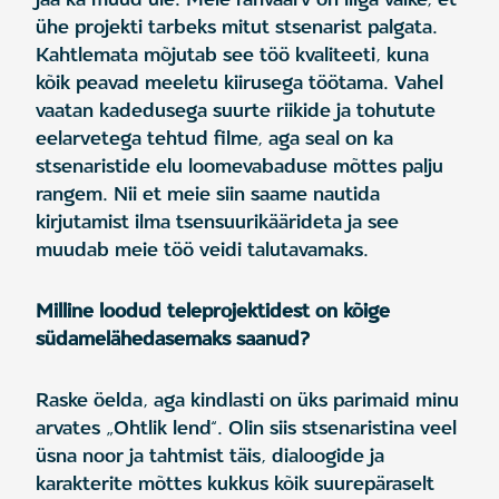
ühe projekti tarbeks mitut stsenarist palgata.
Kahtlemata mõjutab see töö kvaliteeti, kuna
kõik peavad meeletu kiirusega töötama. Vahel
vaatan kadedusega suurte riikide ja tohutute
eelarvetega tehtud filme, aga seal on ka
stsenaristide elu loomevabaduse mõttes palju
rangem. Nii et meie siin saame nautida
kirjutamist ilma tsensuurikäärideta ja see
muudab meie töö veidi talutavamaks.
Milline loodud teleprojektidest on kõige
südamelähedasemaks saanud?
Raske öelda, aga kindlasti on üks parimaid minu
arvates „Ohtlik lend“. Olin siis stsenaristina veel
üsna noor ja tahtmist täis, dialoogide ja
karakterite mõttes kukkus kõik suurepäraselt