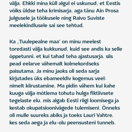
välja. Ehkki mina küll algul ei uskunud, et Eestis
võiks üldse teha krimisarja, aga tänu Ain Prosa
julgusele ja töökusele ning Raivo Suviste
meelekindlusele sai see tehtud.
Ka „Tuulepealne maa“ on minu meelest
toredasti välja kukkunud, kuid see andis ka selle
õppetunni, et kui tahad teha ajastusarja, siis
pead eelarve vähemalt kolmekordseks
paisutama. Ja minu jaoks oli seda sarja
kirjutades üks ebameeldiv kogemus veel:
nimelt kiirustamine. Ma pidin vähem kui kahe
kuuga välja mõtlema tohutu hulga fiktiivsete
tegelaste elu, mis algab Eesti riigi loomisega ja
kestab okupatsioonivägede tulemiseni. Õnneks
oli mulle suureks abiks ja toeks Lauri Vahtre,
kes seda aega ja elu-olu peensusteni tunneb.