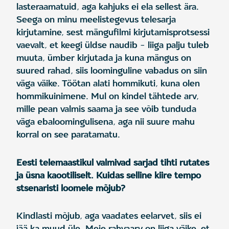
lasteraamatuid, aga kahjuks ei ela sellest ära.
Seega on minu meelistegevus telesarja
kirjutamine, sest mängufilmi kirjutamisprotsessi
vaevalt, et keegi üldse naudib – liiga palju tuleb
muuta, ümber kirjutada ja kuna mängus on
suured rahad, siis loominguline vabadus on siin
väga väike. Töötan alati hommikuti, kuna olen
hommikuinimene. Mul on kindel tähtede arv,
mille pean valmis saama ja see võib tunduda
väga ebaloomingulisena, aga nii suure mahu
korral on see paratamatu.
Eesti telemaastikul valmivad sarjad tihti rutates
ja üsna kaootiliselt. Kuidas selline kiire tempo
stsenaristi loomele mõjub?
Kindlasti mõjub, aga vaadates eelarvet, siis ei
jää ka muud üle. Meie rahvaarv on liiga väike, et