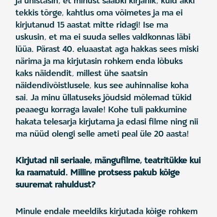
ja unistasin, et minust saabki kirjanik, kuid äkki
tekkis tõrge, kahtlus oma võimetes ja ma ei
kirjutanud 15 aastat mitte ridagi! Ise ma
uskusin, et ma ei suuda selles valdkonnas läbi
lüüa. Pärast 40. eluaastat aga hakkas sees miski
närima ja ma kirjutasin rohkem enda lõbuks
kaks näidendit, millest ühe saatsin
näidendivõistlusele, kus see auhinnalise koha
sai. Ja minu üllatuseks jõudsid mõlemad tükid
peaaegu korraga lavale! Kohe tuli pakkumine
hakata telesarja kirjutama ja edasi filme ning nii
ma nüüd olengi selle ameti peal üle 20 aasta!
Kirjutad nii seriaale, mängufilme, teatritükke kui
ka raamatuid. Milline protsess pakub kõige
suuremat rahuldust?
Minule endale meeldiks kirjutada kõige rohkem