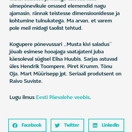
ulmepõnevikule omased elemendid nagu
ajamasin, rännak teistesse dimensioonidesse ja
kohtumine tulnukatega. Ma arvan, et varem
pole meil midagi taolist tehtud.
Kogupere põnevussari ,,Musta kivi saladus’’
jõuab esimese hooajaga vaatajateni juba
käesoleval sügisel Elisa Huubis. Sarjas astuvad
üles Hendrik Toompere, Piret Krumm, Tõnu
Oja, Mart Müürisepp jpt. Seriaali produtsent on
Raivo Suviste.
Lugu ilmus
Eesti Päevalehe veebis
.
Facebook
Twitter
LinkedIn