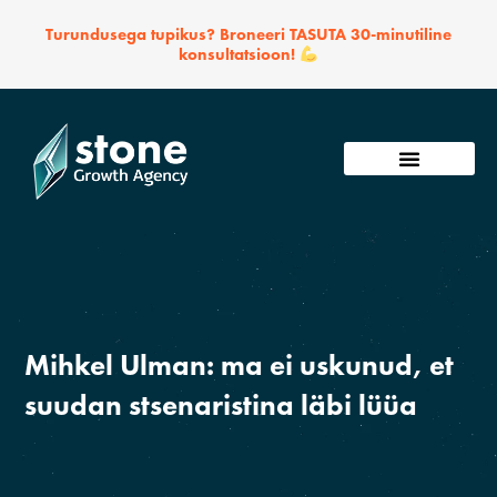
Skip
Turundusega tupikus? Broneeri TASUTA 30-minutiline
to
konsultatsioon!
content
Võta ühendust
Mihkel Ulman: ma ei uskunud, et
suudan stsenaristina läbi lüüa