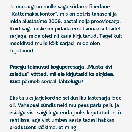
Ja muidugi on mulle väga südamelähedane
„Kättemaksukontor“, mis on eetris tänaseni ja
mida alustasime 2009. aastal nelja prooviosaga.
Kuid väga raske on pidada emotsionaalset sidet
sarjaga, mida oled nii kaua kirjutanud. Tegelikult
meeldivad mulle kõik sarjad, mida olen
kirjutanud.
Praegu toimuvad koguperesarja ,,Musta kivi
saladus’’ võtted, millele kirjutasid ka algidee.
Kust pärineb seriaali lähtelugu?
Eks ta üks järjekordne seiklusliku lastesarja idee
oli. Vahepeal sündis neid mu peas päris palju ja
esialgu vist saigi lugu enda jaoks kirjutatud, n-ö
sahtlisse, aga vist umbes aasta tagasi hakkas
produtsent rääkima, et mingi