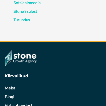
Sotsiaalmeedia
Stone'i sulest
Turundus
Kiirvalikud
Meist
Blogi
Võta ühendust