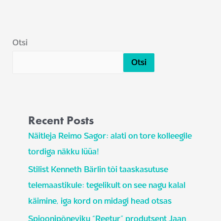
Otsi
Otsi
Recent Posts
Näitleja Reimo Sagor: alati on tore kolleegile
tordiga näkku lüüa!
Stilist Kenneth Bärlin tõi taaskasutuse
telemaastikule: tegelikult on see nagu kalal
käimine, iga kord on midagi head otsas
Spioonipõneviku “Reetur” produtsent Jaan