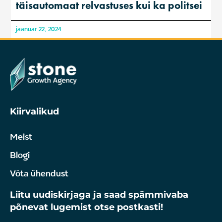
täisautomaat relvastuses kui ka politsei
jaanuar 22, 2024
Kiirvalikud
Meist
Blogi
Võta ühendust
Liitu uudiskirjaga ja saad spämmivaba
põnevat lugemist otse postkasti!