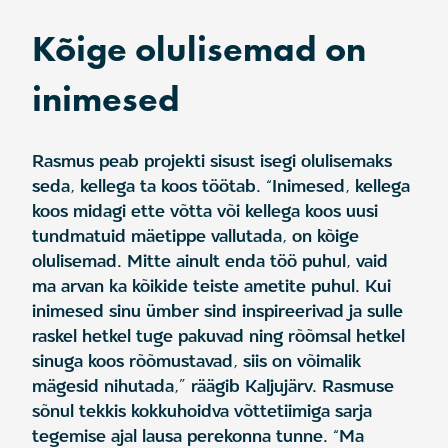
Kõige olulisemad on
inimesed
Rasmus peab projekti sisust isegi olulisemaks
seda, kellega ta koos töötab. “Inimesed, kellega
koos midagi ette võtta või kellega koos uusi
tundmatuid mäetippe vallutada, on kõige
olulisemad. Mitte ainult enda töö puhul, vaid
ma arvan ka kõikide teiste ametite puhul. Kui
inimesed sinu ümber sind inspireerivad ja sulle
raskel hetkel tuge pakuvad ning rõõmsal hetkel
sinuga koos rõõmustavad, siis on võimalik
mägesid nihutada,” räägib Kaljujärv. Rasmuse
sõnul tekkis kokkuhoidva võttetiimiga sarja
tegemise ajal lausa perekonna tunne. “Ma