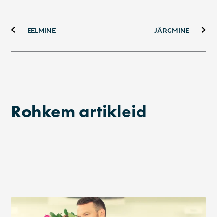
Prev
Ne
EELMINE
JÄRGMINE
Rohkem artikleid