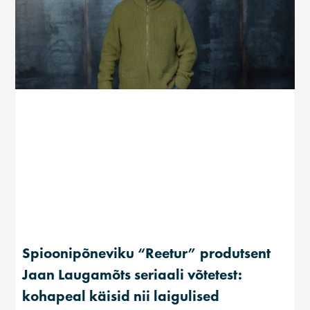
Spioonipõneviku “Reetur” produtsent
Jaan Laugamõts seriaali võtetest:
kohapeal käisid nii laigulised