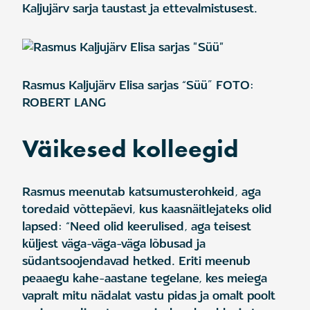
Kaljujärv sarja taustast ja ettevalmistusest.
Rasmus Kaljujärv Elisa sarjas “Süü” FOTO:
ROBERT LANG
Väikesed kolleegid
Rasmus meenutab katsumusterohkeid, aga
toredaid võttepäevi, kus kaasnäitlejateks olid
lapsed: “Need olid keerulised, aga teisest
küljest väga-väga-väga lõbusad ja
südantsoojendavad hetked. Eriti meenub
peaaegu kahe-aastane tegelane, kes meiega
vapralt mitu nädalat vastu pidas ja omalt poolt