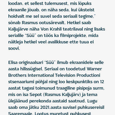
loodan, et sellest tulemusest, mis lõpuks
ekraanile jõuab, on näha seda, kui üksteist
hoidvalt me sel suvel seda seriaali tegime,”
sõnab Rasmus ootusärevalt. Hetkel saab
Kaljujärve näha Von Krahli teatrilaval ning lisaks
serialile “Süü” on töös ka filmiprojekte, mida
näitleja hetkel veel avalikkuse ette tuua ei
soovi.
Elisa originaalsari “Süü” ilmub ekraanidele selle
aasta hilissügisel. Seriaal on toodetud Warner
Brothers International Television Productioni
stsenaariumi põhjal ning loo keskpunktiks on 12
aastat tagasi toimunud traagiline pisipoja surm,
mis on isa Sepot (Rasmus Kaljujärv) ja tema
ülejäänud perekonda aastaid saatnud. Lugu
saab oma jätku 2021.aasta suvisel puhkusereisil
Saaremaale. Lootus muretust puhkusest