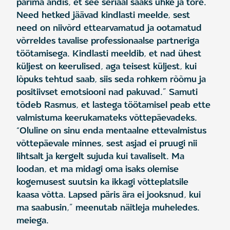
parima andis, et see seriaal saaks uhke ja tore.
Need hetked jäävad kindlasti meelde, sest
need on niivõrd ettearvamatud ja ootamatud
võrreldes tavalise professionaalse partneriga
töötamisega. Kindlasti meeldib, et nad ühest
küljest on keerulised, aga teisest küljest, kui
lõpuks tehtud saab, siis seda rohkem rõõmu ja
positiivset emotsiooni nad pakuvad.” Samuti
tõdeb Rasmus, et lastega töötamisel peab ette
valmistuma keerukamateks võttepäevadeks.
“Oluline on sinu enda mentaalne ettevalmistus
võttepäevale minnes, sest asjad ei pruugi nii
lihtsalt ja kergelt sujuda kui tavaliselt. Ma
loodan, et ma midagi oma isaks olemise
kogemusest suutsin ka ikkagi võtteplatsile
kaasa võtta. Lapsed päris ära ei jooksnud, kui
ma saabusin,” meenutab näitleja muheledes.
meiega.