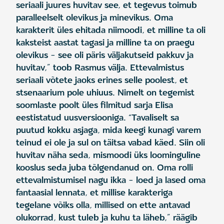
seriaali juures huvitav see, et tegevus toimub
paralleelselt olevikus ja minevikus. Oma
karakterit üles ehitada niimoodi, et milline ta oli
kaksteist aastat tagasi ja milline ta on praegu
olevikus – see oli päris väljakutseid pakkuv ja
huvitav,” toob Rasmus välja. Ettevalmistus
seriaali võtete jaoks erines selle poolest, et
stsenaarium pole uhiuus. Nimelt on tegemist
soomlaste poolt üles filmitud sarja Elisa
eestistatud uusversiooniga. “Tavaliselt sa
puutud kokku asjaga, mida keegi kunagi varem
teinud ei ole ja sul on täitsa vabad käed. Siin oli
huvitav näha seda, mismoodi üks loominguline
kooslus seda juba tõlgendanud on. Oma rolli
ettevalmistumisel nagu ikka – loed ja lased oma
fantaasial lennata, et millise karakteriga
tegelane võiks olla, millised on ette antavad
olukorrad, kust tuleb ja kuhu ta läheb,” räägib