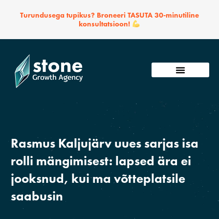
Skip
Turundusega tupikus? Broneeri TASUTA 30-minutiline
to
konsultatsioon!
content
Võta ühendust
Rasmus Kaljujärv uues sarjas isa
rolli mängimisest: lapsed ära ei
jooksnud, kui ma võtteplatsile
saabusin