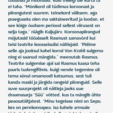
tõususid ja mõõnasid, kuid millegi üle kurta ta
ei taha. “Mõnikord oli tüdimus koroonast ja
piirangutest suurem, teinekord väiksem, aga
praeguseks olen ma vaktsineeritud ja loodan, et
see kõige õudsem periood sellest viirusest on
selja taga,” räägib Kaljujärv. Koroonapiirangud
mõjutasid tööalaselt Rasmust samavõrd kui
teisi teatrite koosseisulisi näitlejaid. “Pidime
selle aja jooksul kahel korral Von Krahli sulgema
ning ei saanud mängida,” meenutab Rasmus.
Teatrite sulgemise ajal sai Rasmus kaasa teha
paaris tudengifilmis, kuigi nende tegemine oli
tema sõnul omamoodi katsumus, sest tuli
kanda maski ja järgida rangeid piiranguid. Selle
suve suurprojekt oli näitleja jaoks uue
draamasarja “Süü” võtted, kus ta mängib ühte
peaosatäitjatest. “Minu tegelase nimi on Sepo,
kes on perekonnapea, isa kahele armsale