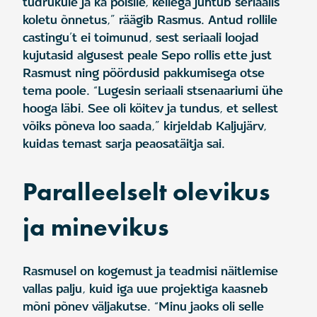
tüdrukule ja ka poisile, kellega juhtub seriaalis
koletu õnnetus,” räägib Rasmus. Antud rollile
castingu’t ei toimunud, sest seriaali loojad
kujutasid algusest peale Sepo rollis ette just
Rasmust ning pöördusid pakkumisega otse
tema poole. “Lugesin seriaali stsenaariumi ühe
hooga läbi. See oli köitev ja tundus, et sellest
võiks põneva loo saada,” kirjeldab Kaljujärv,
kuidas temast sarja peaosatäitja sai.
Paralleelselt olevikus
ja minevikus
Rasmusel on kogemust ja teadmisi näitlemise
vallas palju, kuid iga uue projektiga kaasneb
mõni põnev väljakutse. “Minu jaoks oli selle