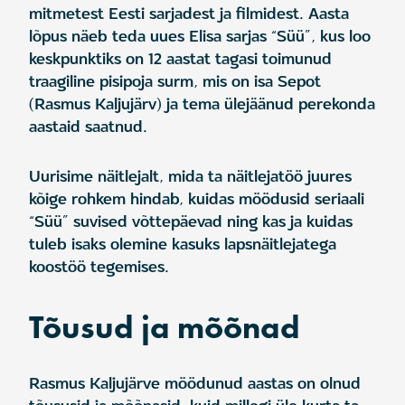
mitmetest Eesti sarjadest ja filmidest. Aasta
lõpus näeb teda uues Elisa sarjas “Süü”, kus loo
keskpunktiks on 12 aastat tagasi toimunud
traagiline pisipoja surm, mis on isa Sepot
(Rasmus Kaljujärv) ja tema ülejäänud perekonda
aastaid saatnud.
Uurisime näitlejalt, mida ta näitlejatöö juures
kõige rohkem hindab, kuidas möödusid seriaali
“Süü” suvised võttepäevad ning kas ja kuidas
tuleb isaks olemine kasuks lapsnäitlejatega
koostöö tegemises.
Tõusud ja mõõnad
Rasmus Kaljujärve möödunud aastas on olnud