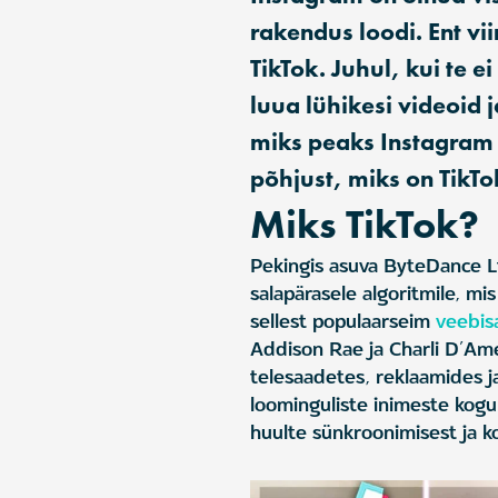
rakendus loodi. Ent vi
TikTok. Juhul, kui te e
luua lühikesi videoid 
miks peaks Instagram 
põhjust, miks on TikT
Miks TikTok?
Pekingis asuva ByteDance Lt
salapärasele algoritmile, mi
sellest populaarseim
veebis
Addison Rae ja Charli D’Ame
telesaadetes, reklaamides ja
loominguliste inimeste kog
huulte sünkroonimisest ja 