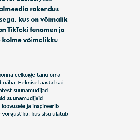
iaalmeedia rakendus
dusega, kus on võimalik
on TikToki fenomen ja
e kolme võimalikku
skonna eelkõige tänu oma
d näha. Eelmisel aastal sai
jatest suunamudijad
usid suunamudijaid
loovusele ja inspireerib
võrgustiku, kus sisu ulatub