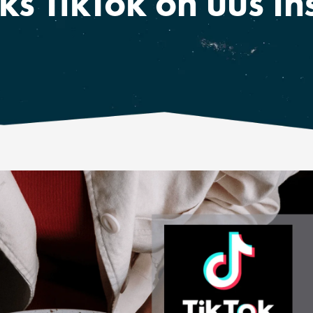
iks TikTok on uus I