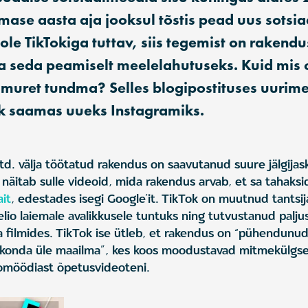
imase aasta aja jooksul tõstis pead uus sots
i ole TikTokiga tuttav, siis tegemist on raken
ja seda peamiselt meelelahutuseks. Kuid mis 
muret tundma? Selles blogipostituses uurim
ok saamas uueks Instagramiks.
d. välja töötatud rakendus on saavutanud suure jälgija
s näitab sulle videoid, mida rakendus arvab, et sa tahaksi
ait
, edestades isegi Google’it. TikTok on muutnud tantsi
lio laiemale avalikkusele tuntuks ning tutvustanud palj
 filmides. TikTok ise ütleb, et rakendus on “pühendunud 
ukonda üle maailma”, kes koos moodustavad mitmekülgse 
komöödiast õpetusvideoteni.