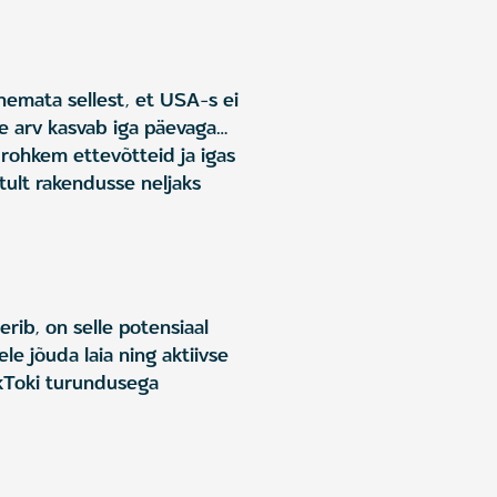
enemata sellest, et USA-s ei
see arv kasvab iga päevaga…
 rohkem ettevõtteid ja igas
ult rakendusse neljaks
rib, on selle potensiaal
 jõuda laia ning aktiivse
ikToki turundusega