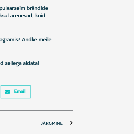
opulaarseim brändide
ksul arenevad, kuid
tagramis? Andke meile
d sellega aidata!
Email
Next
JÄRGMINE