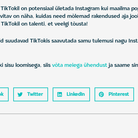
TikTokil on potensiaal ületada Instagram kui maailma p
vitav on näha, kuidas need mõlemad rakendused aja joo
ikTokil on talenti, et veelgi tõusta!
id suudavad TikTokis saavutada samu tulemusi nagu Ins
i sisu loomisega, siis
võta meiega ühendust
ja saame sin
ok
Twitter
LinkedIn
Pinterest