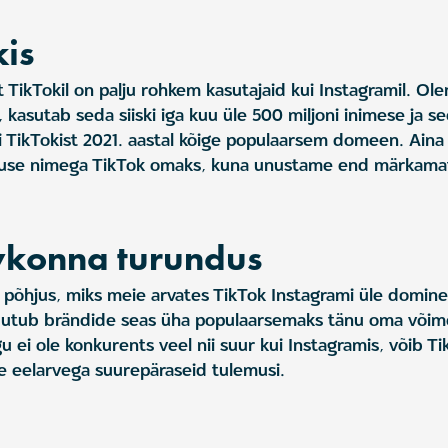
kis
 TikTokil on palju rohkem kasutajaid kui Instagramil. Ol
 kasutab seda siiski iga kuu üle 500 miljoni inimese ja 
i TikTokist 2021. aastal kõige populaarsem domeen. Aina
ruse nimega TikTok omaks, kuna unustame end märkamat
vkonna turundus
 põhjus, miks meie arvates TikTok Instagrami üle dominee
uutub brändide seas üha populaarsemaks tänu oma võimele
u ei ole konkurents veel nii suur kui Instagramis, võib T
se eelarvega suurepäraseid tulemusi.