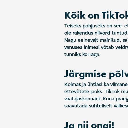
Kõik on TikTo
Teiseks põhjuseks on see, et
ole rakendus niivõrd tuntud,
Nagu eelnevalt mainitud, sa
vanuses inimesi võtab veid
tunniks korraga.
Järgmise põl
Kolmas ja ühtlasi ka viimane
ettevõtete jaoks. TikTok m
vaatajaskonnani. Kuna praeg
saavutada suhteliselt väike
Ja nii ongi!