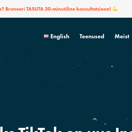
? Broneeri TASUTA 30-minutiline konsultatsioon!
English
Teenused
Meist