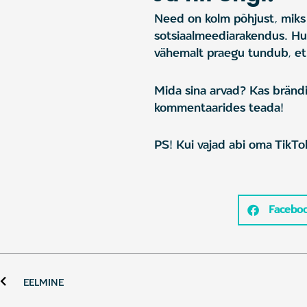
Need on kolm põhjust, miks 
sotsiaalmeediarakendus. Hu
vähemalt praegu tundub, et T
Mida sina arvad? Kas bränd
kommentaarides teada!
PS! Kui vajad abi oma TikTok
Facebo
Prev
EELMINE