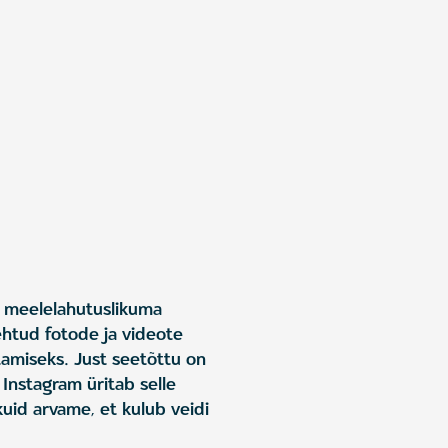
a meelelahutuslikuma
ehtud fotode ja videote
tamiseks. Just seetõttu on
 Instagram üritab selle
kuid arvame, et kulub veidi