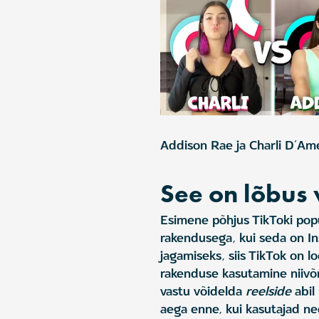
Addison Rae ja Charli D’Am
See on lõbus
Esimene põhjus TikToki pop
rakendusega, kui seda on In
jagamiseks, siis TikTok on 
rakenduse kasutamine niivõrd
vastu võidelda
reelside
abil
aega enne, kui kasutajad n