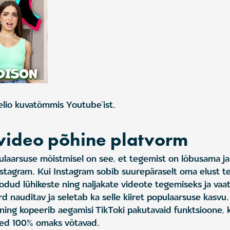
elio kuvatõmmis Youtube’ist.
 video põhine platvorm
ulaarsuse mõistmisel on see, et tegemist on lõbusama j
stagram. Kui Instagram sobib suurepäraselt oma elust t
loodud lühikeste ning naljakate videote tegemiseks ja vaa
 nauditav ja seletab ka selle kiiret populaarsuse kasvu.
 ning kopeerib aegamisi TikToki pakutavaid funktsioone, 
eed 100% omaks võtavad.