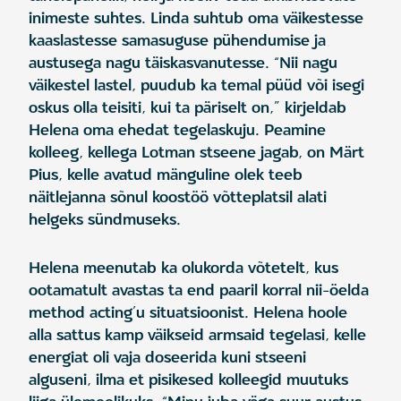
inimeste suhtes. Linda suhtub oma väikestesse
kaaslastesse samasuguse pühendumise ja
austusega nagu täiskasvanutesse. “Nii nagu
väikestel lastel, puudub ka temal püüd või isegi
oskus olla teisiti, kui ta päriselt on,” kirjeldab
Helena oma ehedat tegelaskuju. Peamine
kolleeg, kellega Lotman stseene jagab, on Märt
Pius, kelle avatud mänguline olek teeb
näitlejanna sõnul koostöö võtteplatsil alati
helgeks sündmuseks.
Helena meenutab ka olukorda võtetelt, kus
ootamatult avastas ta end paaril korral nii-öelda
method acting’u situatsioonist. Helena hoole
alla sattus kamp väikseid armsaid tegelasi, kelle
energiat oli vaja doseerida kuni stseeni
alguseni, ilma et pisikesed kolleegid muutuks