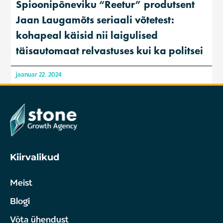
Spioonipõneviku “Reetur” produtsent
Jaan Laugamõts seriaali võtetest:
kohapeal käisid nii laigulised
täisautomaat relvastuses kui ka politsei
jaanuar 22, 2024
Kiirvalikud
Meist
Blogi
Võta ühendust