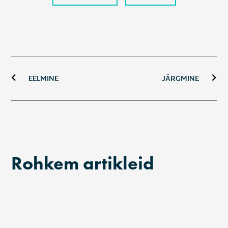
Prev
Ne
EELMINE
JÄRGMINE
Rohkem artikleid