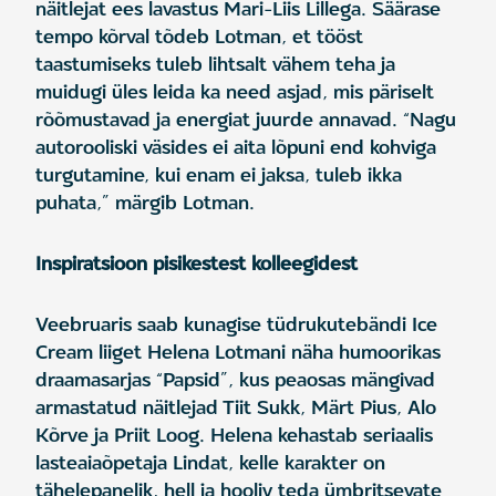
näitlejat ees lavastus Mari-Liis Lillega. Säärase
tempo kõrval tõdeb Lotman, et tööst
taastumiseks tuleb lihtsalt vähem teha ja
muidugi üles leida ka need asjad, mis päriselt
rõõmustavad ja energiat juurde annavad. “Nagu
autorooliski väsides ei aita lõpuni end kohviga
turgutamine, kui enam ei jaksa, tuleb ikka
puhata,” märgib Lotman.
Inspiratsioon pisikestest kolleegidest
Veebruaris saab kunagise tüdrukutebändi Ice
Cream liiget Helena Lotmani näha humoorikas
draamasarjas “Papsid”, kus peaosas mängivad
armastatud näitlejad Tiit Sukk, Märt Pius, Alo
Kõrve ja Priit Loog. Helena kehastab seriaalis
lasteaiaõpetaja Lindat, kelle karakter on
tähelepanelik, hell ja hooliv teda ümbritsevate