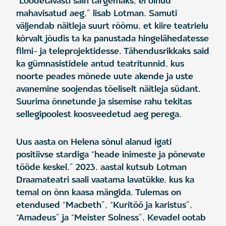
“Loodetavasti sain targemaks, ei olnud
mahavisatud aeg,” lisab Lotman. Samuti
väljendab näitleja suurt rõõmu, et kiire teatrielu
kõrvalt jõudis ta ka panustada hingelähedatesse
filmi- ja teleprojektidesse. Tähendusrikkaks said
ka gümnasistidele antud teatritunnid, kus
noorte peades mõnede uute akende ja uste
avanemine soojendas tõeliselt näitleja südant.
Suurima õnnetunde ja sisemise rahu tekitas
sellegipoolest koosveedetud aeg perega.
Uus aasta on Helena sõnul alanud igati
positiivse stardiga “heade inimeste ja põnevate
tööde keskel.” 2023. aastal kutsub Lotman
Draamateatri saali vaatama lavatükke, kus ka
temal on õnn kaasa mängida. Tulemas on
etendused “Macbeth”, “Kuritöö ja karistus”,
“Amadeus” ja “Meister Solness”. Kevadel ootab