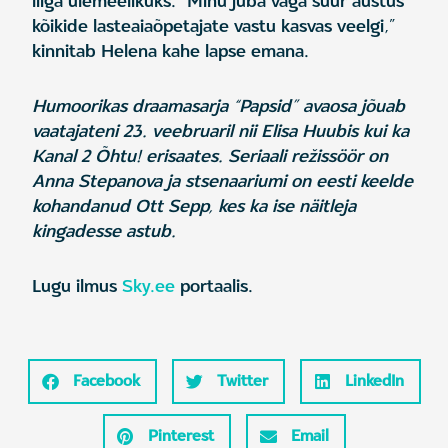
liiga ülemeelikuks. “Minu juba väga suur austus
kõikide lasteaiaõpetajate vastu kasvas veelgi,”
kinnitab Helena kahe lapse emana.
Humoorikas draamasarja “Papsid” avaosa jõuab
vaatajateni 23. veebruaril nii Elisa Huubis kui ka
Kanal 2 Õhtu! erisaates. Seriaali režissöör on
Anna Stepanova ja stsenaariumi on eesti keelde
kohandanud Ott Sepp, kes ka ise näitleja
kingadesse astub.
Lugu ilmus
Sky.ee
portaalis.
Facebook
Twitter
LinkedIn
Pinterest
Email