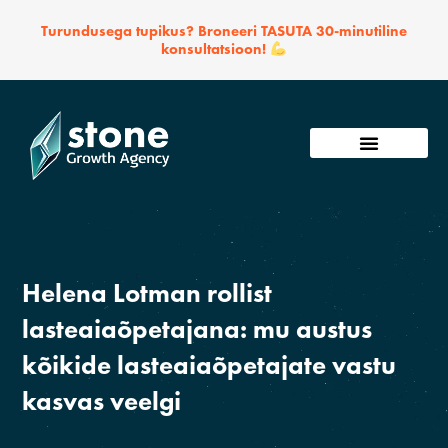
Skip
Turundusega tupikus? Broneeri TASUTA 30-minutiline
to
konsultatsioon!
content
Võta ühendust
Helena Lotman rollist
lasteaiaõpetajana: mu austus
kõikide lasteaiaõpetajate vastu
kasvas veelgi