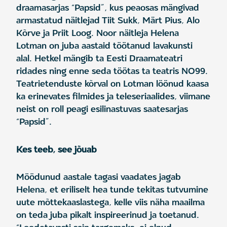
draamasarjas “Papsid”, kus peaosas mängivad
armastatud näitlejad Tiit Sukk, Märt Pius, Alo
Kõrve ja Priit Loog. Noor näitleja Helena
Lotman on juba aastaid töötanud lavakunsti
alal. Hetkel mängib ta Eesti Draamateatri
ridades ning enne seda töötas ta teatris NO99.
Teatrietenduste kõrval on Lotman löönud kaasa
ka erinevates filmides ja teleseriaalides, viimane
neist on roll peagi esilinastuvas saatesarjas
“Papsid”.
Kes teeb, see jõuab
Möödunud aastale tagasi vaadates jagab
Helena, et eriliselt hea tunde tekitas tutvumine
uute mõttekaaslastega, kelle viis näha maailma
on teda juba pikalt inspireerinud ja toetanud.