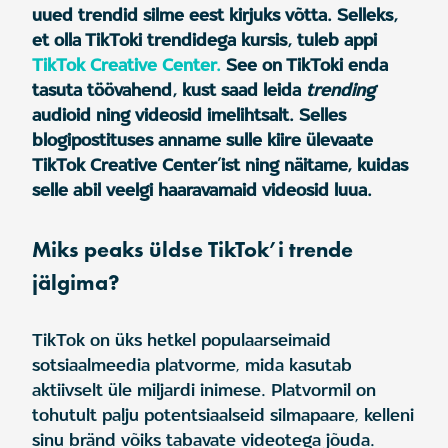
uued trendid silme eest kirjuks võtta. Selleks,
et olla TikToki trendidega kursis, tuleb appi
TikTok Creative Center.
See on TikToki enda
tasuta töövahend, kust saad leida
trending
audioid ning videosid imelihtsalt. Selles
blogipostituses anname sulle kiire ülevaate
TikTok Creative Center’ist ning näitame, kuidas
selle abil veelgi haaravamaid videosid luua.
Miks peaks üldse TikTok’i trende
jälgima?
TikTok on üks hetkel populaarseimaid
sotsiaalmeedia platvorme, mida kasutab
aktiivselt üle miljardi inimese. Platvormil on
tohutult palju potentsiaalseid silmapaare, kelleni
sinu bränd võiks tabavate videotega jõuda.