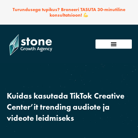
Skip
Turundusega tupikus? Broneeri TASUTA 30-minutiline
to
konsultatsioon!
content
Võta ühendust
Kuidas kasutada TikTok Creative
Center’it trending audiote ja
videote leidmiseks