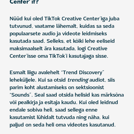
Center’it?
Nüüd kui oled TikTok Creative Center’iga juba
tutvunud, vaatame lähemalt, kuidas sa seda
populaarsete audio ja videote leidmiseks
kasutada saad. Selleks, et kõiki lehe eeliseid
maksimaalselt ära kasutada, logi Creative
Center’isse oma TikTok’i kasutajaga sisse.
Esmalt liigu avalehelt “Trend Discovery”
leheküljele. Kui sa otsid
trending
audiot, siis
parim koht alustamiseks on sektsioonist
“Sounds”. Seal saad otsida helisid kas märksõna
või pealkirja ja esitaja kaudu. Kui oled leidnud
endale sobiva heli, saad sellega enne
kasutamist lühidalt tutvuda ning näha, kui
paljud on seda heli oma videotes kasutanud.