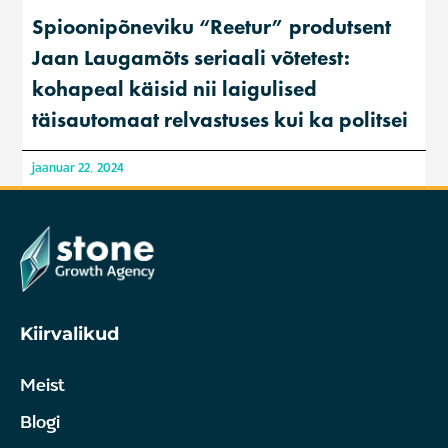
Spioonipõneviku “Reetur” produtsent
Jaan Laugamõts seriaali võtetest:
kohapeal käisid nii laigulised
täisautomaat relvastuses kui ka politsei
jaanuar 22, 2024
Kiirvalikud
Meist
Blogi