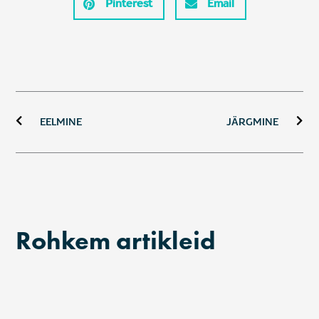
Pinterest
Email
Prev
Ne
EELMINE
JÄRGMINE
Rohkem artikleid