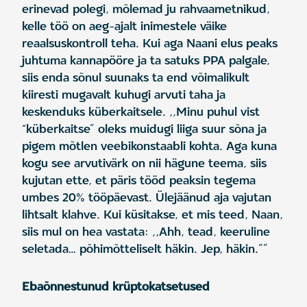
erinevad polegi, mõlemad ju rahvaametnikud,
kelle töö on aeg-ajalt inimestele väike
reaalsuskontroll teha. Kui aga Naani elus peaks
juhtuma kannapööre ja ta satuks PPA palgale,
siis enda sõnul suunaks ta end võimalikult
kiiresti mugavalt kuhugi arvuti taha ja
keskenduks küberkaitsele. ,,Minu puhul vist
“küberkaitse” oleks muidugi liiga suur sõna ja
pigem mõtlen veebikonstaabli kohta. Aga kuna
kogu see arvutivärk on nii hägune teema, siis
kujutan ette, et päris tööd peaksin tegema
umbes 20% tööpäevast. Ülejäänud aja vajutan
lihtsalt klahve. Kui küsitakse, et mis teed, Naan,
siis mul on hea vastata: ,,Ahh, tead, keeruline
seletada… põhimõtteliselt häkin. Jep, häkin.””
Ebaõnnestunud krüptokatsetused