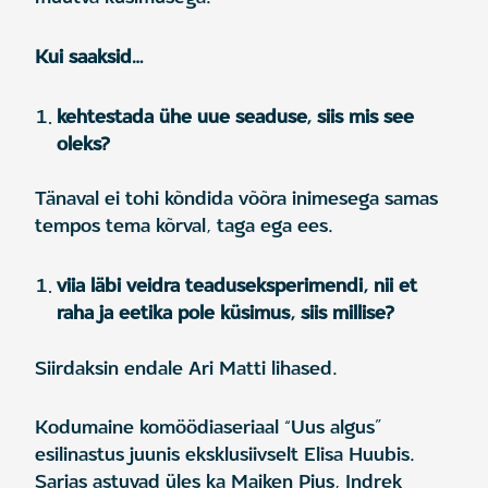
Kui saaksid…
kehtestada ühe uue seaduse, siis mis see
oleks?
Tänaval ei tohi kõndida võõra inimesega samas
tempos tema kõrval, taga ega ees.
viia läbi veidra teaduseksperimendi, nii et
raha ja eetika pole küsimus, siis millise?
Siirdaksin endale Ari Matti lihased.
Kodumaine komöödiaseriaal “Uus algus”
esilinastus juunis eksklusiivselt Elisa Huubis.
Sarjas astuvad üles ka Maiken Pius, Indrek