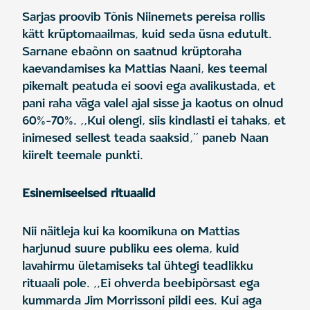
Sarjas proovib Tõnis Niinemets pereisa rollis
kätt krüptomaailmas, kuid seda üsna edutult.
Sarnane ebaõnn on saatnud krüptoraha
kaevandamises ka Mattias Naani, kes teemal
pikemalt peatuda ei soovi ega avalikustada, et
pani raha väga valel ajal sisse ja kaotus on olnud
60%-70%. ,,Kui olengi, siis kindlasti ei tahaks, et
inimesed sellest teada saaksid,’’ paneb Naan
kiirelt teemale punkti.
Esinemiseelsed rituaalid
Nii näitleja kui ka koomikuna on Mattias
harjunud suure publiku ees olema, kuid
lavahirmu ületamiseks tal ühtegi teadlikku
rituaali pole. ,,Ei ohverda beebipõrsast ega
kummarda Jim Morrissoni pildi ees. Kui aga