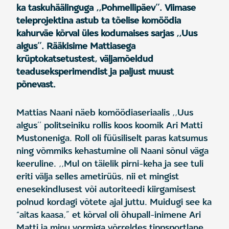
ka taskuhäälinguga ,,Pohmellipäev’’. Viimase
teleprojektina astub ta tõelise komöödia
kahurväe kõrval üles kodumaises sarjas ,,Uus
algus’’. Rääkisime Mattiasega
krüptokatsetustest, väljamõeldud
teaduseksperimendist ja paljust muust
põnevast.
Mattias Naani näeb komöödiaseriaalis ,,Uus
algus’’ politseiniku rollis koos koomik Ari Matti
Mustoneniga. Roll oli füüsiliselt paras katsumus
ning võmmiks kehastumine oli Naani sõnul väga
keeruline. ,,Mul on täielik pirni-keha ja see tuli
eriti välja selles ametirüüs, nii et mingist
enesekindlusest või autoriteedi kiirgamisest
polnud kordagi võtete ajal juttu. Muidugi see ka
“aitas kaasa,” et kõrval oli õhupall-inimene Ari
Matti ja minu vormiga võrreldes tippsportlane