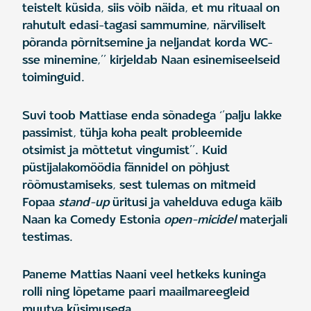
teistelt küsida, siis võib näida, et mu rituaal on
rahutult edasi-tagasi sammumine, närviliselt
põranda põrnitsemine ja neljandat korda WC-
sse minemine,’’ kirjeldab Naan esinemiseelseid
toiminguid.
Suvi toob Mattiase enda sõnadega ‘’palju lakke
passimist, tühja koha pealt probleemide
otsimist ja mõttetut vingumist’’. Kuid
püstijalakomöödia fännidel on põhjust
rõõmustamiseks, sest tulemas on mitmeid
Fopaa
stand-up
üritusi
ja vahelduva eduga käib
Naan ka Comedy Estonia
open-micidel
materjali
testimas.
Paneme Mattias Naani veel hetkeks kuninga
rolli ning lõpetame paari maailmareegleid
muutva küsimusega.