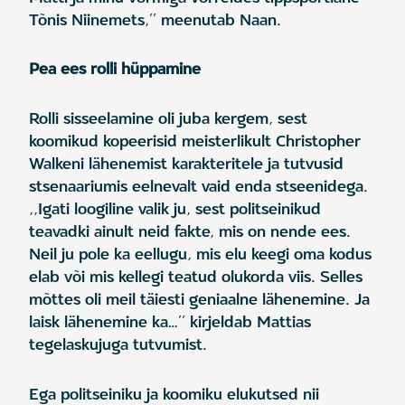
Tõnis Niinemets,’’ meenutab Naan.
Pea ees rolli hüppamine
Rolli sisseelamine oli juba kergem, sest
koomikud kopeerisid meisterlikult Christopher
Walkeni lähenemist karakteritele ja tutvusid
stsenaariumis eelnevalt vaid enda stseenidega.
,,Igati loogiline valik ju, sest politseinikud
teavadki ainult neid fakte, mis on nende ees.
Neil ju pole ka eellugu, mis elu keegi oma kodus
elab või mis kellegi teatud olukorda viis. Selles
mõttes oli meil täiesti geniaalne lähenemine. Ja
laisk lähenemine ka…’’ kirjeldab Mattias
tegelaskujuga tutvumist.
Ega politseiniku ja koomiku elukutsed nii