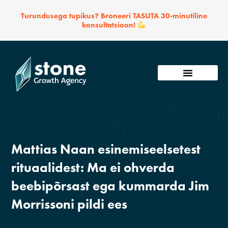
Skip
Turundusega tupikus? Broneeri TASUTA 30-minutiline
to
konsultatsioon!
content
Võta ühendust
Mattias Naan esinemiseelsetest
rituaalidest: Ma ei ohverda
beebipõrsast ega kummarda Jim
Morrissoni pildi ees