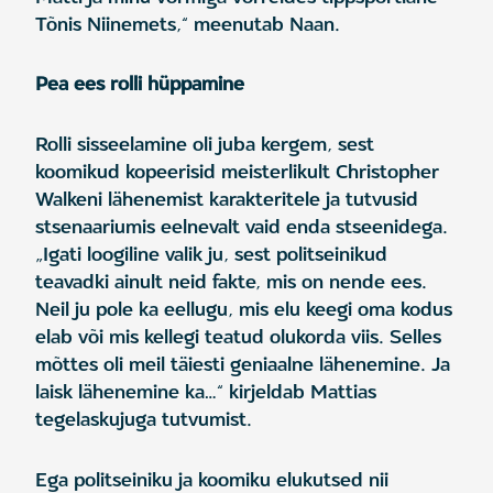
Tõnis Niinemets,“ meenutab Naan.
Pea ees rolli hüppamine
Rolli sisseelamine oli juba kergem, sest
koomikud kopeerisid meisterlikult Christopher
Walkeni lähenemist karakteritele ja tutvusid
stsenaariumis eelnevalt vaid enda stseenidega.
„Igati loogiline valik ju, sest politseinikud
teavadki ainult neid fakte, mis on nende ees.
Neil ju pole ka eellugu, mis elu keegi oma kodus
elab või mis kellegi teatud olukorda viis. Selles
mõttes oli meil täiesti geniaalne lähenemine. Ja
laisk lähenemine ka…“ kirjeldab Mattias
tegelaskujuga tutvumist.
Ega politseiniku ja koomiku elukutsed nii