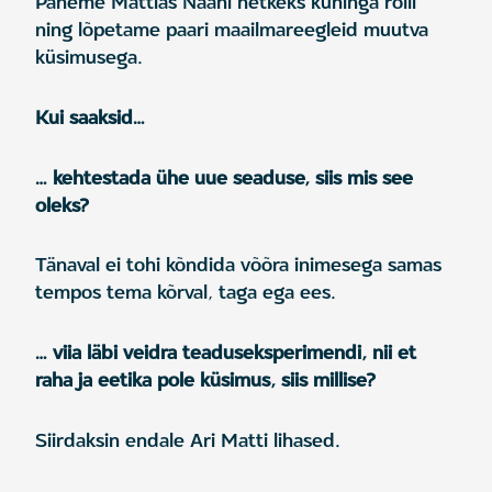
Paneme Mattias Naani hetkeks kuninga rolli
ning lõpetame paari maailmareegleid muutva
küsimusega.
Kui saaksid…
… kehtestada ühe uue seaduse, siis mis see
oleks?
Tänaval ei tohi kõndida võõra inimesega samas
tempos tema kõrval, taga ega ees.
… viia läbi veidra teaduseksperimendi, nii et
raha ja eetika pole küsimus, siis millise?
Siirdaksin endale Ari Matti lihased.