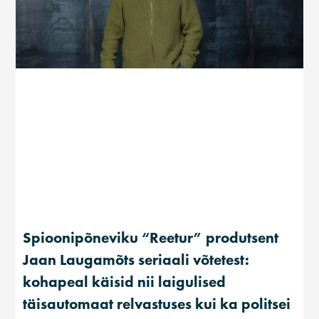
Spioonipõneviku “Reetur” produtsent
Jaan Laugamõts seriaali võtetest:
kohapeal käisid nii laigulised
täisautomaat relvastuses kui ka politsei