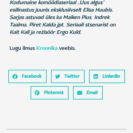
Kodumaine komöödiaseriaal „Uus algus“
esilinastus juunis eksklusiivselt Elisa Huubis.
Sarjas astuvad üles ka Maiken Pius, Indrek
Taalma, Piret Kalda jpt. Seriaali stsenarist on
Kait Kall ja režisöör Ergo Kuld.
Lugu ilmus
Kroonika
veebis.
Facebook
Twitter
LinkedIn
Pinterest
Email
Prev
Ne