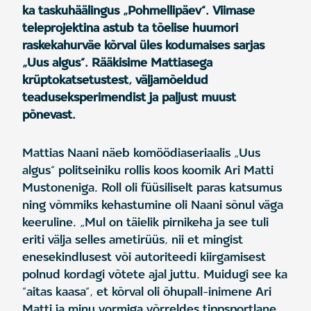
ka taskuhäälingus „Pohmellipäev“. Viimase
teleprojektina astub ta tõelise huumori
raskekahurväe kõrval üles kodumaises sarjas
„Uus algus“. Rääkisime Mattiasega
krüptokatsetustest, väljamõeldud
teaduseksperimendist ja paljust muust
põnevast.
Mattias Naani näeb komöödiaseriaalis „Uus
algus“ politseiniku rollis koos koomik Ari Matti
Mustoneniga. Roll oli füüsiliselt paras katsumus
ning võmmiks kehastumine oli Naani sõnul väga
keeruline. „Mul on täielik pirnikeha ja see tuli
eriti välja selles ametirüüs, nii et mingist
enesekindlusest või autoriteedi kiirgamisest
polnud kordagi võtete ajal juttu. Muidugi see ka
“aitas kaasa“, et kõrval oli õhupall-inimene Ari
Matti ja minu vormiga võrreldes tippsportlane