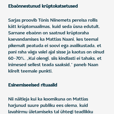
Ebaõnnestunud krüptokatsetused
Sarjas proovib Tõnis Niinemets pereisa rollis
kätt krüptomaailmas, kuid seda üsna edutult.
Sarnane ebaõnn on saatnud krüptoraha
kaevandamises ka Mattias Naani, kes teemal
pikemalt peatuda ei soovi ega avalikustada, et
pani raha väga valel ajal sisse ja kaotus on olnud
60–70%. „Kui olengi, siis kindlasti ei tahaks, et
inimesed sellest teada saaksid,“ paneb Naan
kiirelt teemale punkti.
Esinemiseelsed rituaalid
Nii näitleja kui ka koomikuna on Mattias
harjunud suure publiku ees olema, kuid
lavahirmu ületamiseks tal ühtegi teadlikku