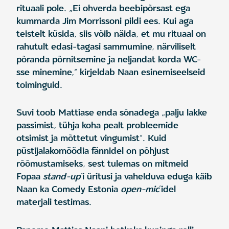
rituaali pole. „Ei ohverda beebipõrsast ega
kummarda Jim Morrissoni pildi ees. Kui aga
teistelt küsida, siis võib näida, et mu rituaal on
rahutult edasi-tagasi sammumine, närviliselt
põranda põrnitsemine ja neljandat korda WC-
sse minemine,“ kirjeldab Naan esinemiseelseid
toiminguid.
Suvi toob Mattiase enda sõnadega „palju lakke
passimist, tühja koha pealt probleemide
otsimist ja mõttetut vingumist“. Kuid
püstijalakomöödia fännidel on põhjust
rõõmustamiseks, sest tulemas on mitmeid
Fopaa
stand-up
’i üritusi
ja vahelduva eduga käib
Naan ka Comedy Estonia
open-mic
’idel
materjali testimas.