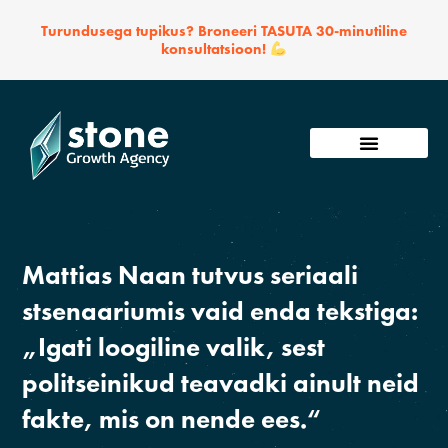
Skip
Turundusega tupikus? Broneeri TASUTA 30-minutiline
to
konsultatsioon!
content
Võta ühendust
Mattias Naan tutvus seriaali
stsenaariumis vaid enda tekstiga:
„Igati loogiline valik, sest
politseinikud teavadki ainult neid
fakte, mis on nende ees.“