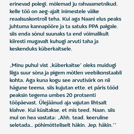
erinevad polegi, mõlemad ju rahvaametnikud,
kelle töö on aeg-ajalt inimestele väike
reaalsuskontroll teha. Kui aga Naani elus peaks
juhtuma kannapööre ja ta satuks PPA palgale,
siis enda sõnul suunaks ta end võimalikult
kiiresti mugavalt kuhugi arvuti taha ja
keskenduks küberkaitsele.
„Minu puhul vist „küberkaitse“ oleks muidugi
liiga suur sõna ja pigem mõtlen veebikonstaabli
kohta. Aga kuna kogu see arvutivärk on nii
hägune teema, siis kujutan ette, et päris tööd
peaksin tegema umbes 20 protsenti
tööpäevast. Ülejäänud aja vajutan lihtsalt
klahve. Kui küsitakse, et mis teed, Naan, siis
mul on hea vastata: „Ahh, tead, keeruline
seletada… põhimõtteliselt häkin. Jep, häkin.““