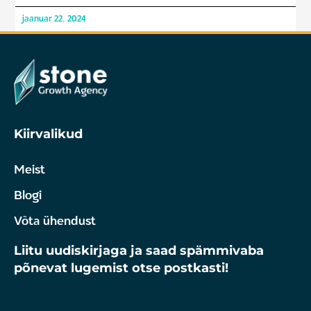
jaanuar 22, 2024
Kiirvalikud
Meist
Blogi
Võta ühendust
Liitu uudiskirjaga ja saad spämmivaba
põnevat lugemist otse postkasti!